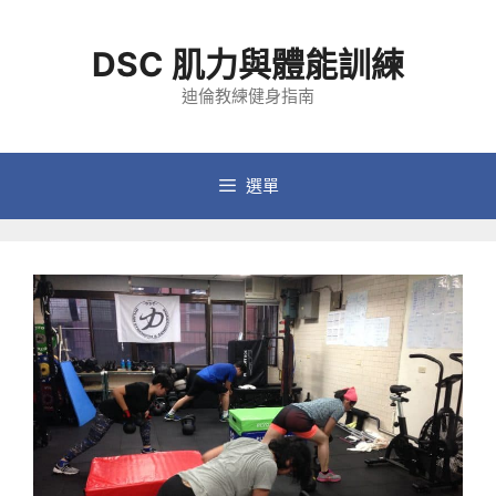
跳
至
DSC 肌力與體能訓練
主
要
迪倫教練健身指南
內
容
選單