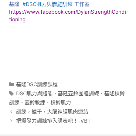
基隆
#
DSC肌力與體能訓練
工作室
https://www.facebook.com/DylanStrengthCondi
tioning
分
基隆DSC訓練課程
類
標
DSC肌力與體能
、
基隆壺鈴團體訓練
、
基隆槓鈴
籤
訓練
、
壺鈴教練
、
槓鈴肌力
訓練，鏡子，大腦神經肌肉連結
把爆發力訓練排入課表吧！-VBT