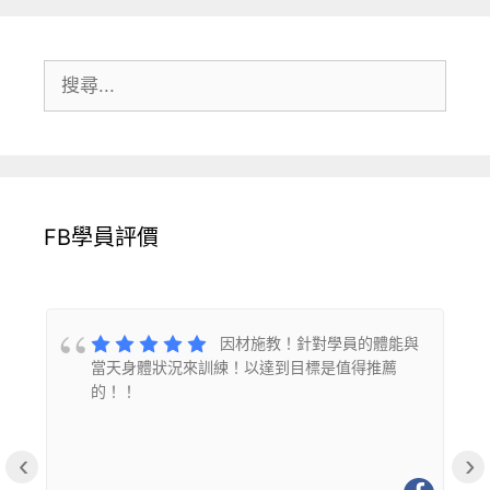
搜
尋:
FB學員評價
的
因材施教！針對學員的體能與
當天身體狀況來訓練！以達到目標是值得推薦
的！！
‹
›