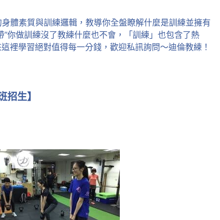
員的身體素質與訓練邏輯，教導你全盤瞭解什麼是訓練並擁有
帶”你做訓練沒了教練什麼也不會，「訓練」也包含了熱
來這裡學習絕對值得每一分錢，歡迎私訊詢問～迪倫教練！
超專業又熱心的
練，一流的教學
準!
體班招生】
彭楚洺
9 years a