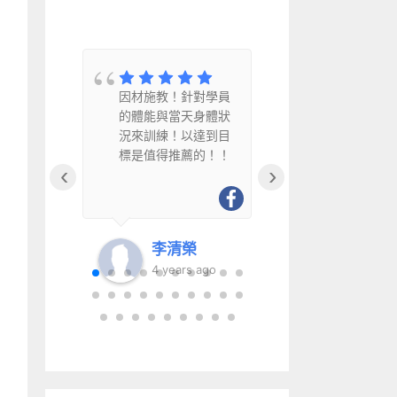
教
因材施教！針對學員
因材施教、
水
的體能與當天身體狀
幽默風趣且
況來訓練！以達到目
得推薦給銀
標是值得推薦的！！
‹
›
李清榮
李清
go
4 years ago
6 year