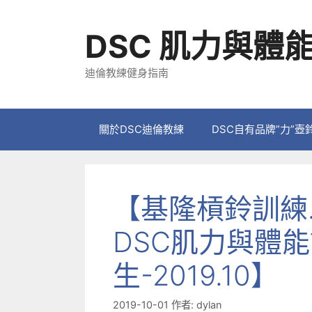
跳
至
DSC 肌力與體
主
要
迪倫教練健身指南
內
容
關於DSC迪倫教練
DSC自有品牌”力”壺
【基隆槓鈴訓練.
DSC肌力與體
生-2019.10】
2019-10-01
作者:
dylan