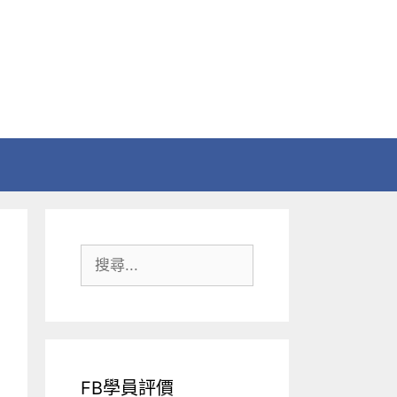
搜
尋:
FB學員評價