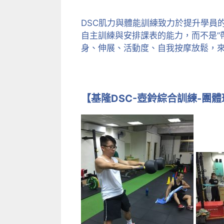
­DSC肌力與體能訓練致力於提升學
自主訓練與安排課表的能力，而不是”
身、伸展、活動度、自我按摩放鬆，
【基隆DSC-壺鈴綜合訓練-團