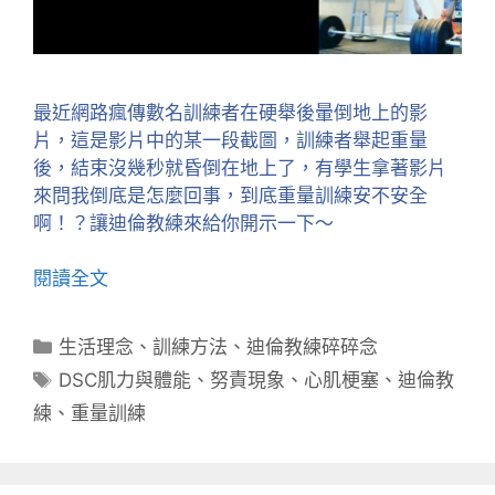
最近網路瘋傳數名訓練者在硬舉後暈倒地上的影
片，這是影片中的某一段截圖，訓練者舉起重量
後，結束沒幾秒就昏倒在地上了，有學生拿著影片
來問我倒底是怎麼回事，到底重量訓練安不安全
啊！？讓迪倫教練來給你開示一下～
閱讀全文
分
生活理念
、
訓練方法
、
迪倫教練碎碎念
類
標
DSC肌力與體能
、
努責現象
、
心肌梗塞
、
迪倫教
籤
練
、
重量訓練