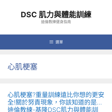
跳
至
DSC 肌力與體能訓練
主
要
迪倫教練健身指南
內
容
選單
心肌梗塞
心肌梗塞?重量訓練遠比你想的更安
全!關於努責現象，你該知道的是…
迪倫教練-基隆DSC肌力與體能訓