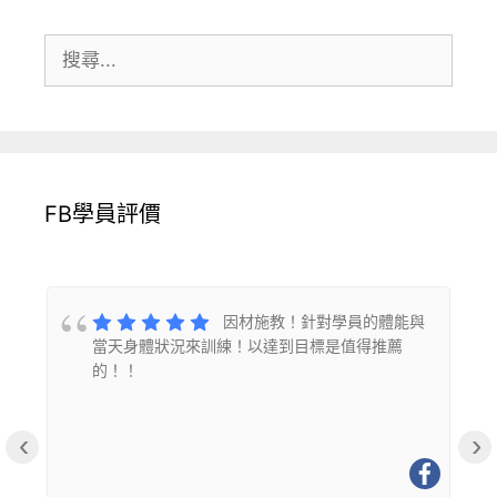
搜
尋:
FB學員評價
的
因材施教！針對學員的體能與
當天身體狀況來訓練！以達到目標是值得推薦
的！！
‹
›