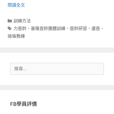
閱讀全文
分
訓練方法
類
標
力壺鈴
、
基隆壺鈴團體訓練
、
壺鈴研習
、
盪壺
、
籤
迪倫教練
搜
尋:
FB學員評價