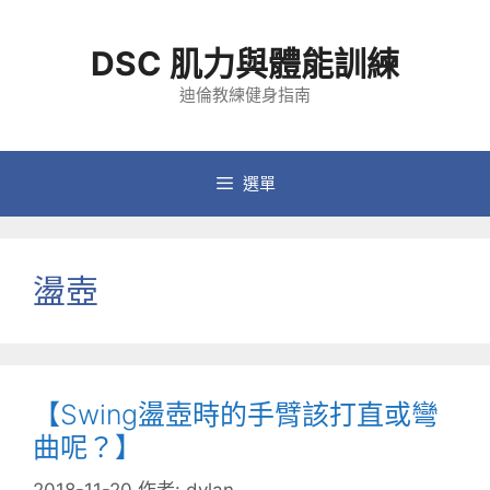
跳
至
DSC 肌力與體能訓練
主
要
迪倫教練健身指南
內
容
選單
盪壺
【Swing盪壺時的手臂該打直或彎
曲呢？】
2018-11-20
作者:
dylan