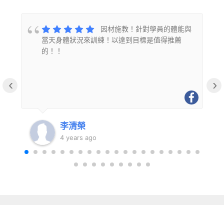
的
因材施教！針對學員的體能與
當天身體狀況來訓練！以達到目標是值得推薦
的！！
‹
›
李清榮
4 years ago