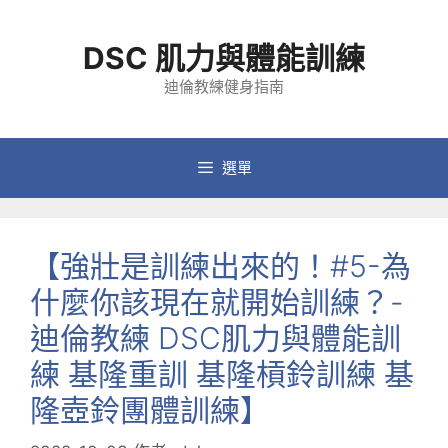
跳
至
DSC 肌力與體能訓練
主
要
迪倫教練健身指南
內
容
選單
【強壯是訓練出來的！#5-為
什麼你該現在就開始訓練？-
迪倫教練 DSC肌力與體能訓
練 基隆重訓 基隆槓鈴訓練 基
隆壺鈴團體訓練】