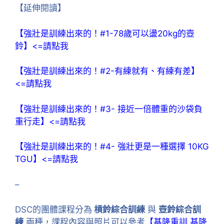
【延伸閱讀】
【強壯是訓練出來的！#1-78歲可以盪20kg的壺
鈴】<=請點我
【強壯是訓練出來的！#2-有練就有、有練有差】
<=請點我
【強壯是訓練出來的！#3- 接近一倍體重的沙袋負
重行走】<=請點我
【強壯是訓練出來的！#4- 強壯更是一種選擇 10KG
TGU】<=請點我
–
DSC的團體課程分為
槓鈴綜合訓練
與
壺鈴綜合訓
練
兩種，課程內容與照片可以參考
【基隆重訓 基隆