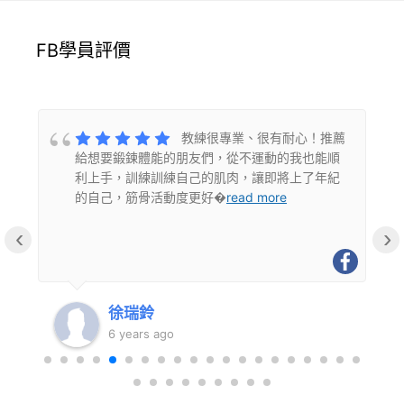
FB學員評價
適
教練很專業、很有耐心！推薦
給想要鍛鍊體能的朋友們，從不運動的我也能順
利上手，訓練訓練自己的肌肉，讓即將上了年紀
的自己，筋骨活動度更好�
read more
‹
›
徐瑞鈴
6 years ago