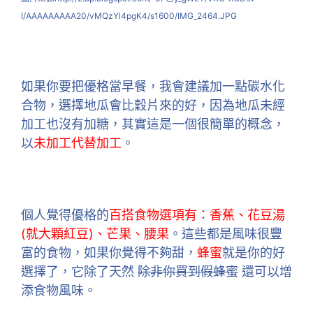
I/AAAAAAAAA20/vMQzYl4pgK4/s1600/IMG_2464.JPG
如果你要把優格當早餐，我會建議加一點碳水化
合物，選擇地瓜會比穀片來的好，因為地瓜未經
加工也沒有加糖，其實這是一個很簡單的概念，
以
未加工代替加工
。
個人覺得優格的
百搭食物選項有：香蕉、花豆湯
(就大顆紅豆)、芒果、腰果
。這些都是風味很豐
富的食物，如果你覺得不夠甜，
蜂蜜
就是你的好
選擇了，它除了天然
除非你買到假蜂蜜
還可以增
添食物風味。