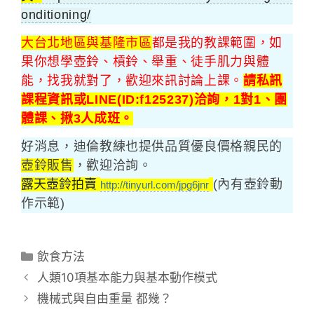
onditioning/
大台北地區與基隆市區
都是我的教課範圍，如
果你想學壺鈴、槓鈴、舉重、徒手肌力與體
能，找我就對了，歡迎來訊討論上課。
請私訊
課程資訊或LINE(ID:f125237)洽詢，1對1、團
體課、揪3人成班。
好消息，迪倫教練也提供品質優良價格親民的
壺鈴販售
，歡迎洽詢。
露天壺鈴拍賣
(內有壺鈴動
http://tinyurl.com/jpg6jnr
作示範)
分
飲食方法
類
人類10項基本能力與基本動作模式
機械式與自由重量 都幾？