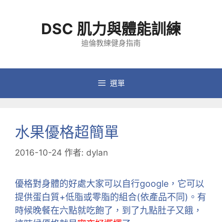
跳
至
DSC 肌力與體能訓練
主
要
迪倫教練健身指南
內
容
選單
水果優格超簡單
2016-10-24
作者:
dylan
優格對身體的好處大家可以自行google，它可以
提供蛋白質+低脂或零脂的組合(依產品不同)。有
時候晚餐在六點就吃飽了，到了九點肚子又餓，