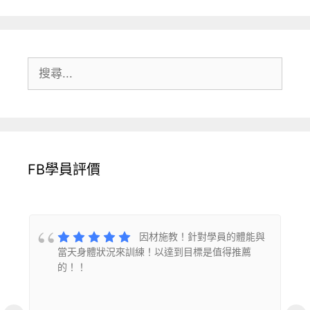
搜
尋:
FB學員評價
的
因材施教！針對學員的體能與
當天身體狀況來訓練！以達到目標是值得推薦
的！！