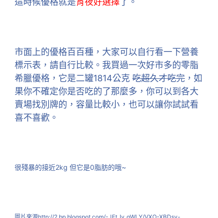
這時候優格就是
宵夜好選擇
了。
市面上的優格百百種，大家可以自行看一下營養
標示表，請自行比較。我買過一次好市多的零脂
希臘優格，它是二罐1814公克
吃超久才吃完
，如
果你不確定你是否吃的了那麼多，你可以到各大
賣場找別牌的，容量比較小，也可以讓你試試看
喜不喜歡。
很殘暴的接近2kg 但它是0脂肪的哦~
圖片來源http://2.bp.blogspot.com/-JFt_ly_gWLY/VXO-XBDsv-