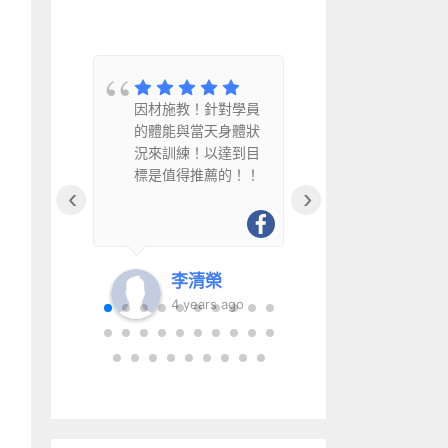
教
因材施教！針對學員
因材施教、
水
的體能與當天身體狀
幽默風趣且
況來訓練！以達到目
得推薦給銀
標是值得推薦的！！
‹
›
李清榮
李清
go
4 years ago
6 year