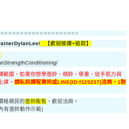
＝＝＝＝＝＝＝＝＝＝＝＝＝＝＝＝＝＝＝＝＝
ainerDylanLee/
【歡迎按讚+追踪】
絲
nStrengthConditioning/
課範圍，如果你想學壺鈴、槓鈴、舉重、徒手肌力與
上課。
請私訊課程資訊或LINE(ID:f125237)洽詢，1對
價格親民的
壺鈴販售
，歡迎洽詢。
(內有壺鈴動作示範)