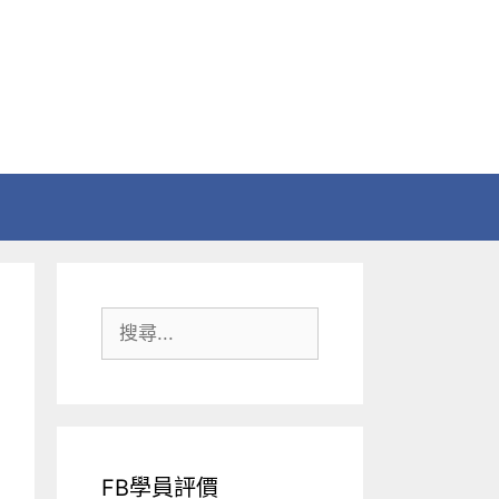
搜
尋:
FB學員評價