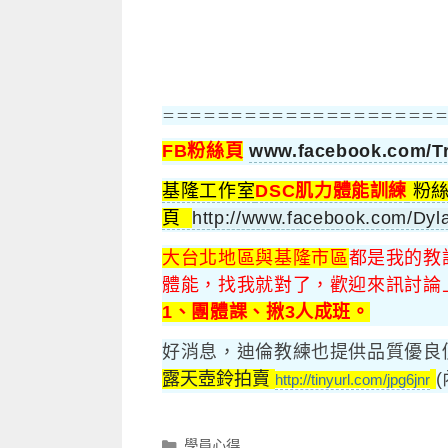
＝＝＝＝＝＝＝＝＝＝＝＝＝＝＝＝＝＝＝＝
FB粉絲頁
www.facebook.com/Tr
基隆工作室
DSC肌力體能訓練
粉
頁
http://www.facebook.com/Dyla
大台北地區與基隆市區
都是我的教
體能，找我就對了，歡迎來訊討論
1、團體課、揪3人成班。
好消息，迪倫教練也提供品質優良
露天壺鈴拍賣
http://tinyurl.com/jpg6jnr
分
學員心得