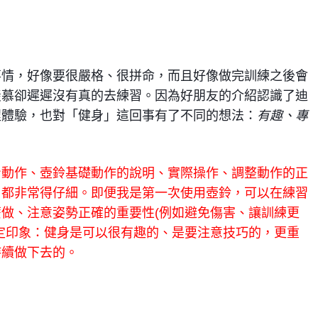
事情，好像要很嚴格、很拼命，而且好像做完訓練之後會
超專業又熱心的
練，一流的教學
羨慕卻遲遲沒有真的去練
習。因為好朋友的介紹認識了迪
準!
程體驗，也對「健身」這回事有了不同的想法：
有趣、專
身動作、壺鈴基礎動作的說明、實際操作、調整動作的正
，都非常得仔細。即便我是第一次使用壺鈴，可以在練習
彭楚洺
做、注意姿勢正確的重要性(例如避免傷害、讓訓練更
9 years a
定印象：健身是可以很有趣的、是要注意技巧的，更重
要持續做下去的。