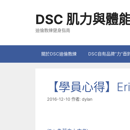
跳
至
DSC 肌力與體
主
要
迪倫教練健身指南
內
容
關於DSC迪倫教練
DSC自有品牌”力”壺
【學員心得】Eri
2016-12-10
作者:
dylan