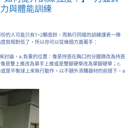
肌力與體能訓練
超專業又熱心的
份的人可能只有1~2顆壺鈴，而執行同樣的訓練課表一陣
練，一流的教學
強度就相對低了，所以你可以從幾個方面著手：
準!
份來討論，a.負重的位置：像是持壺在胸口的分腿蹲改為持壺
：像是雙上推改為單手上推或是雙腳硬舉改為單腳硬舉；c.
墊或是平衡球上來執行動作。以不額外添購器材的前提下，a
彭楚洺
9 years a