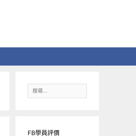
搜
尋:
FB學員評價