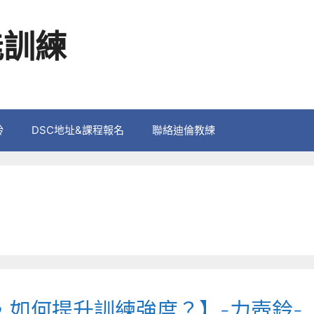
能訓練
鈴
DSC地址&課程報名
聯絡迪倫教練
，如何提升訓練強度？】-力壺鈴-