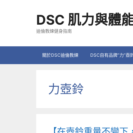
跳
至
DSC 肌力與體
主
要
迪倫教練健身指南
內
容
關於DSC迪倫教練
DSC自有品牌”力”壺
力壺鈴
【在壺鈴重量不變下