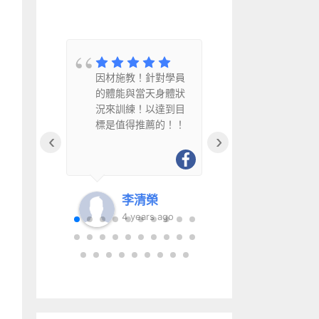
教
因材施教！針對學員
因材施教、
水
的體能與當天身體狀
幽默風趣且
況來訓練！以達到目
得推薦給銀
標是值得推薦的！！
‹
›
李清榮
李清
go
4 years ago
6 year