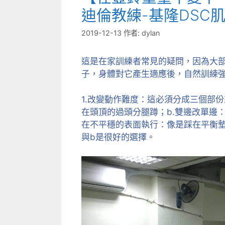
迪倫教練-基隆DSC
2019-12-13
作者:
dylan
這是在家訓練者常見的疑問，因為大部
子，身體對它產生適應後，自然訓練
1.改變動作難度：這必須分成三個部
在頭頂的過頭分腿蹲；b.雙邊改單邊
在不平穩的表面執行：像是踩在平衡
與b是很好的選擇。