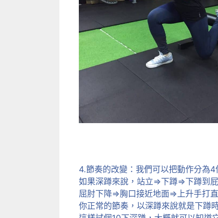
4.節奏的改變：我們可以把動作分為4
如果深蹲來說，站立=>下蹲=>下蹲到
屈肘下降=>胸口接近地面=>上升手
你正常的節奏，以深蹲來說就是下蹲時